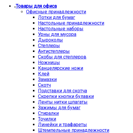
Товары для офиса
Офисные принадлежности
Лотки для бумаг
Настольные принадлежности
Настольные наборы
Урны для мусора
Дыроколы
Степлеры
Антистеплеры
Скобы для степлеров
Ножницы
Канцелярские ножи
Клей
Замазки
Скотч
Подставки для скотча
Скрепки кнопки булавки
Ленты нитки шпагаты
Зажимы для бумаг
Стиралки
Точилки
Линейки и трафареты
Штемпельные принадлежности