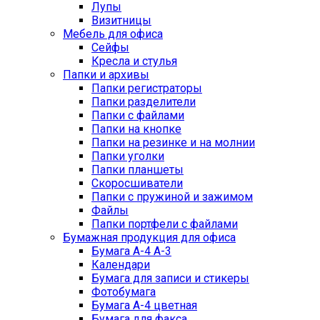
Лупы
Визитницы
Мебель для офиса
Сейфы
Кресла и стулья
Папки и архивы
Папки регистраторы
Папки разделители
Папки с файлами
Папки на кнопке
Папки на резинке и на молнии
Папки уголки
Папки планшеты
Скоросшиватели
Папки с пружиной и зажимом
Файлы
Папки портфели с файлами
Бумажная продукция для офиса
Бумага А-4 А-3
Календари
Бумага для записи и стикеры
Фотобумага
Бумага А-4 цветная
Бумага для факса