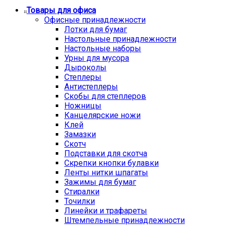
Товары для офиса
Офисные принадлежности
Лотки для бумаг
Настольные принадлежности
Настольные наборы
Урны для мусора
Дыроколы
Степлеры
Антистеплеры
Скобы для степлеров
Ножницы
Канцелярские ножи
Клей
Замазки
Скотч
Подставки для скотча
Скрепки кнопки булавки
Ленты нитки шпагаты
Зажимы для бумаг
Стиралки
Точилки
Линейки и трафареты
Штемпельные принадлежности