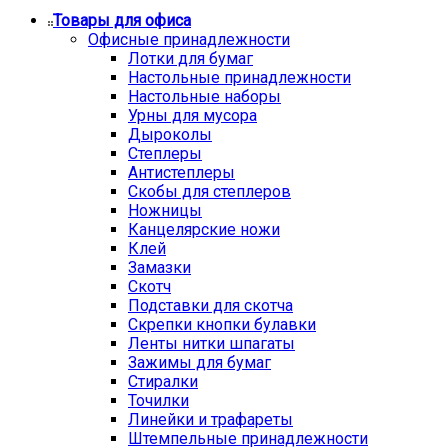
Товары для офиса
Офисные принадлежности
Лотки для бумаг
Настольные принадлежности
Настольные наборы
Урны для мусора
Дыроколы
Степлеры
Антистеплеры
Скобы для степлеров
Ножницы
Канцелярские ножи
Клей
Замазки
Скотч
Подставки для скотча
Скрепки кнопки булавки
Ленты нитки шпагаты
Зажимы для бумаг
Стиралки
Точилки
Линейки и трафареты
Штемпельные принадлежности