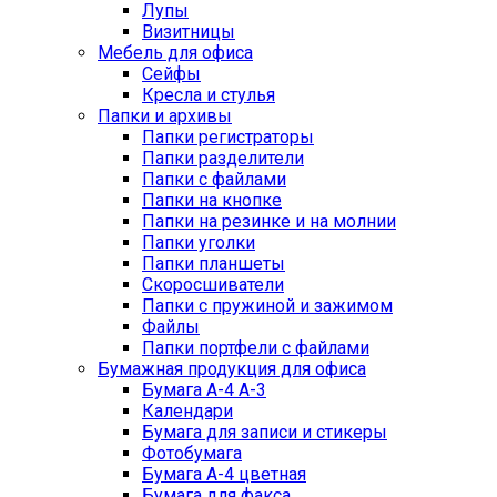
Лупы
Визитницы
Мебель для офиса
Сейфы
Кресла и стулья
Папки и архивы
Папки регистраторы
Папки разделители
Папки с файлами
Папки на кнопке
Папки на резинке и на молнии
Папки уголки
Папки планшеты
Скоросшиватели
Папки с пружиной и зажимом
Файлы
Папки портфели с файлами
Бумажная продукция для офиса
Бумага А-4 А-3
Календари
Бумага для записи и стикеры
Фотобумага
Бумага А-4 цветная
Бумага для факса