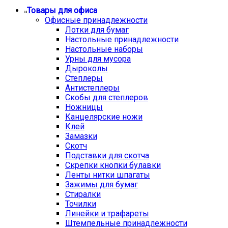
Товары для офиса
Офисные принадлежности
Лотки для бумаг
Настольные принадлежности
Настольные наборы
Урны для мусора
Дыроколы
Степлеры
Антистеплеры
Скобы для степлеров
Ножницы
Канцелярские ножи
Клей
Замазки
Скотч
Подставки для скотча
Скрепки кнопки булавки
Ленты нитки шпагаты
Зажимы для бумаг
Стиралки
Точилки
Линейки и трафареты
Штемпельные принадлежности