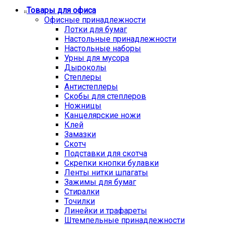
Товары для офиса
Офисные принадлежности
Лотки для бумаг
Настольные принадлежности
Настольные наборы
Урны для мусора
Дыроколы
Степлеры
Антистеплеры
Скобы для степлеров
Ножницы
Канцелярские ножи
Клей
Замазки
Скотч
Подставки для скотча
Скрепки кнопки булавки
Ленты нитки шпагаты
Зажимы для бумаг
Стиралки
Точилки
Линейки и трафареты
Штемпельные принадлежности