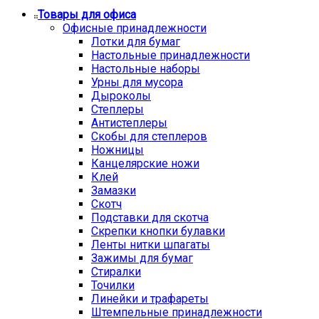
Товары для офиса
Офисные принадлежности
Лотки для бумаг
Настольные принадлежности
Настольные наборы
Урны для мусора
Дыроколы
Степлеры
Антистеплеры
Скобы для степлеров
Ножницы
Канцелярские ножи
Клей
Замазки
Скотч
Подставки для скотча
Скрепки кнопки булавки
Ленты нитки шпагаты
Зажимы для бумаг
Стиралки
Точилки
Линейки и трафареты
Штемпельные принадлежности