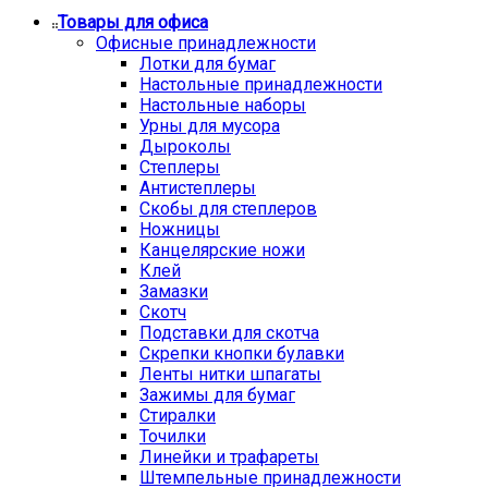
Товары для офиса
Офисные принадлежности
Лотки для бумаг
Настольные принадлежности
Настольные наборы
Урны для мусора
Дыроколы
Степлеры
Антистеплеры
Скобы для степлеров
Ножницы
Канцелярские ножи
Клей
Замазки
Скотч
Подставки для скотча
Скрепки кнопки булавки
Ленты нитки шпагаты
Зажимы для бумаг
Стиралки
Точилки
Линейки и трафареты
Штемпельные принадлежности