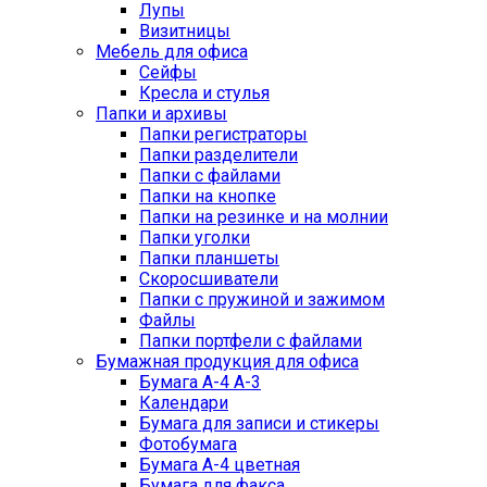
Лупы
Визитницы
Мебель для офиса
Сейфы
Кресла и стулья
Папки и архивы
Папки регистраторы
Папки разделители
Папки с файлами
Папки на кнопке
Папки на резинке и на молнии
Папки уголки
Папки планшеты
Скоросшиватели
Папки с пружиной и зажимом
Файлы
Папки портфели с файлами
Бумажная продукция для офиса
Бумага А-4 А-3
Календари
Бумага для записи и стикеры
Фотобумага
Бумага А-4 цветная
Бумага для факса