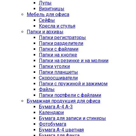
Лупы
Визитницы
Мебель для офиса
Сейфы
Кресла и стулья
Папки и архивы
Папки регистраторы
Папки разделители
Папки с файлами
Папки на кнопке
Папки на резинке и на молнии
Папки уголки
Папки планшеты
Скоросшиватели
Папки с пружиной и зажимом
Файлы
Папки портфели с файлами
Бумажная продукция для офиса
Бумага А-4 А-3
Календари
Бумага для записи и стикеры
Фотобумага
Бумага А-4 цветная
Бумага для факса