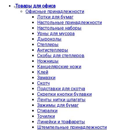
Товары для офиса
Офисные принадлежности
Лотки для бумаг
Настольные принадлежности
Настольные наборы
Урны для мусора
Дыроколы
Степлеры
Антистеплеры
Скобы для степлеров
Ножницы
Канцелярские ножи
Клей
Замазки
Скотч
Подставки для скотча
Скрепки кнопки булавки
Ленты нитки шпагаты
Зажимы для бумаг
Стиралки
Точилки
Линейки и трафареты
Штемпельные принадлежности