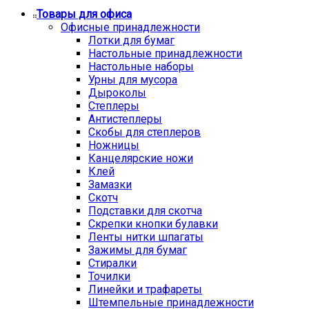
Товары для офиса
Офисные принадлежности
Лотки для бумаг
Настольные принадлежности
Настольные наборы
Урны для мусора
Дыроколы
Степлеры
Антистеплеры
Скобы для степлеров
Ножницы
Канцелярские ножи
Клей
Замазки
Скотч
Подставки для скотча
Скрепки кнопки булавки
Ленты нитки шпагаты
Зажимы для бумаг
Стиралки
Точилки
Линейки и трафареты
Штемпельные принадлежности