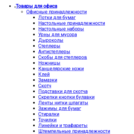
Товары для офиса
Офисные принадлежности
Лотки для бумаг
Настольные принадлежности
Настольные наборы
Урны для мусора
Дыроколы
Степлеры
Антистеплеры
Скобы для степлеров
Ножницы
Канцелярские ножи
Клей
Замазки
Скотч
Подставки для скотча
Скрепки кнопки булавки
Ленты нитки шпагаты
Зажимы для бумаг
Стиралки
Точилки
Линейки и трафареты
Штемпельные принадлежности