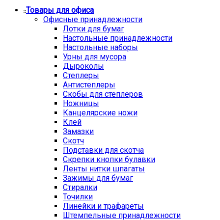
Товары для офиса
Офисные принадлежности
Лотки для бумаг
Настольные принадлежности
Настольные наборы
Урны для мусора
Дыроколы
Степлеры
Антистеплеры
Скобы для степлеров
Ножницы
Канцелярские ножи
Клей
Замазки
Скотч
Подставки для скотча
Скрепки кнопки булавки
Ленты нитки шпагаты
Зажимы для бумаг
Стиралки
Точилки
Линейки и трафареты
Штемпельные принадлежности