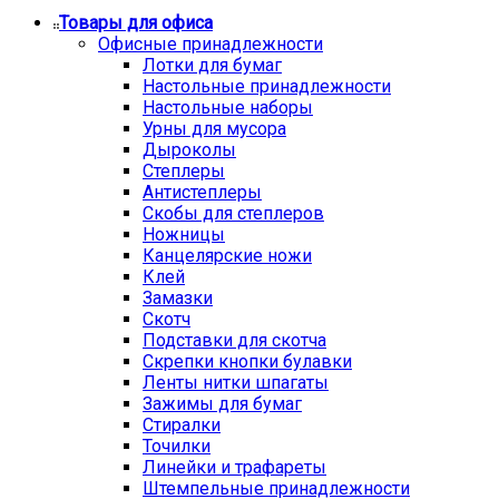
Товары для офиса
Офисные принадлежности
Лотки для бумаг
Настольные принадлежности
Настольные наборы
Урны для мусора
Дыроколы
Степлеры
Антистеплеры
Скобы для степлеров
Ножницы
Канцелярские ножи
Клей
Замазки
Скотч
Подставки для скотча
Скрепки кнопки булавки
Ленты нитки шпагаты
Зажимы для бумаг
Стиралки
Точилки
Линейки и трафареты
Штемпельные принадлежности