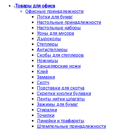
Товары для офиса
Офисные принадлежности
Лотки для бумаг
Настольные принадлежности
Настольные наборы
Урны для мусора
Дыроколы
Степлеры
Антистеплеры
Скобы для степлеров
Ножницы
Канцелярские ножи
Клей
Замазки
Скотч
Подставки для скотча
Скрепки кнопки булавки
Ленты нитки шпагаты
Зажимы для бумаг
Стиралки
Точилки
Линейки и трафареты
Штемпельные принадлежности