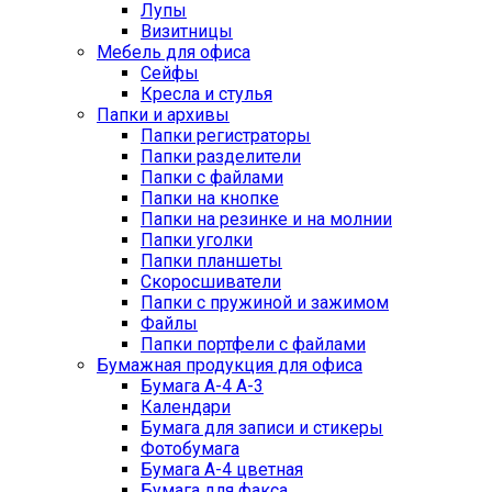
Лупы
Визитницы
Мебель для офиса
Сейфы
Кресла и стулья
Папки и архивы
Папки регистраторы
Папки разделители
Папки с файлами
Папки на кнопке
Папки на резинке и на молнии
Папки уголки
Папки планшеты
Скоросшиватели
Папки с пружиной и зажимом
Файлы
Папки портфели с файлами
Бумажная продукция для офиса
Бумага А-4 А-3
Календари
Бумага для записи и стикеры
Фотобумага
Бумага А-4 цветная
Бумага для факса