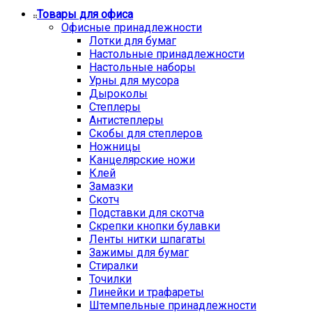
Товары для офиса
Офисные принадлежности
Лотки для бумаг
Настольные принадлежности
Настольные наборы
Урны для мусора
Дыроколы
Степлеры
Антистеплеры
Скобы для степлеров
Ножницы
Канцелярские ножи
Клей
Замазки
Скотч
Подставки для скотча
Скрепки кнопки булавки
Ленты нитки шпагаты
Зажимы для бумаг
Стиралки
Точилки
Линейки и трафареты
Штемпельные принадлежности