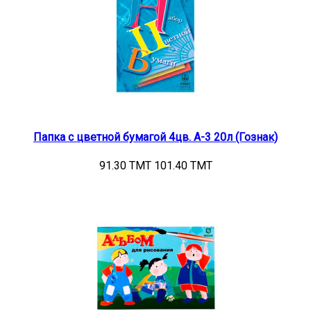
Папка с цветной бумагой 4цв. А-3 20л (Гознак)
91.30 TMT
101.40 TMT