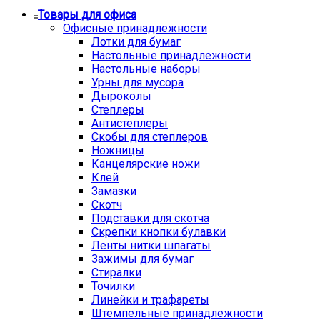
Товары для офиса
Офисные принадлежности
Лотки для бумаг
Настольные принадлежности
Настольные наборы
Урны для мусора
Дыроколы
Степлеры
Антистеплеры
Скобы для степлеров
Ножницы
Канцелярские ножи
Клей
Замазки
Скотч
Подставки для скотча
Скрепки кнопки булавки
Ленты нитки шпагаты
Зажимы для бумаг
Стиралки
Точилки
Линейки и трафареты
Штемпельные принадлежности