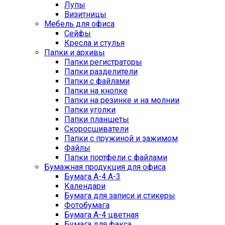
Лупы
Визитницы
Мебель для офиса
Сейфы
Кресла и стулья
Папки и архивы
Папки регистраторы
Папки разделители
Папки с файлами
Папки на кнопке
Папки на резинке и на молнии
Папки уголки
Папки планшеты
Скоросшиватели
Папки с пружиной и зажимом
Файлы
Папки портфели с файлами
Бумажная продукция для офиса
Бумага А-4 А-3
Календари
Бумага для записи и стикеры
Фотобумага
Бумага А-4 цветная
Бумага для факса