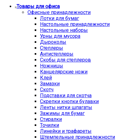
Товары для офиса
Офисные принадлежности
Лотки для бумаг
Настольные принадлежности
Настольные наборы
Урны для мусора
Дыроколы
Степлеры
Антистеплеры
Скобы для степлеров
Ножницы
Канцелярские ножи
Клей
Замазки
Скотч
Подставки для скотча
Скрепки кнопки булавки
Ленты нитки шпагаты
Зажимы для бумаг
Стиралки
Точилки
Линейки и трафареты
Штемпельные принадлежности