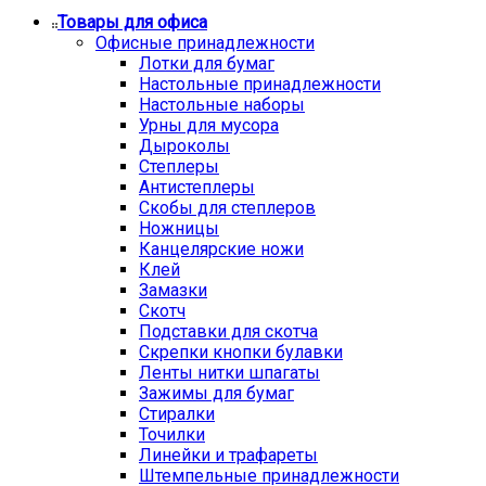
Товары для офиса
Офисные принадлежности
Лотки для бумаг
Настольные принадлежности
Настольные наборы
Урны для мусора
Дыроколы
Степлеры
Антистеплеры
Скобы для степлеров
Ножницы
Канцелярские ножи
Клей
Замазки
Скотч
Подставки для скотча
Скрепки кнопки булавки
Ленты нитки шпагаты
Зажимы для бумаг
Стиралки
Точилки
Линейки и трафареты
Штемпельные принадлежности