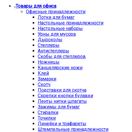
Товары для офиса
Офисные принадлежности
Лотки для бумаг
Настольные принадлежности
Настольные наборы
Урны для мусора
Дыроколы
Степлеры
Антистеплеры
Скобы для степлеров
Ножницы
Канцелярские ножи
Клей
Замазки
Скотч
Подставки для скотча
Скрепки кнопки булавки
Ленты нитки шпагаты
Зажимы для бумаг
Стиралки
Точилки
Линейки и трафареты
Штемпельные принадлежности