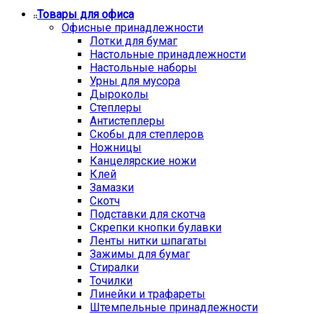
Товары для офиса
Офисные принадлежности
Лотки для бумаг
Настольные принадлежности
Настольные наборы
Урны для мусора
Дыроколы
Степлеры
Антистеплеры
Скобы для степлеров
Ножницы
Канцелярские ножи
Клей
Замазки
Скотч
Подставки для скотча
Скрепки кнопки булавки
Ленты нитки шпагаты
Зажимы для бумаг
Стиралки
Точилки
Линейки и трафареты
Штемпельные принадлежности