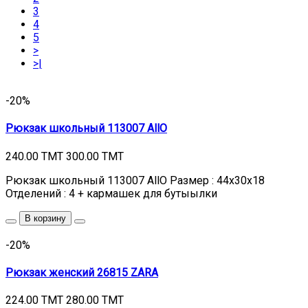
3
4
5
>
>|
-20%
Рюкзак школьный 113007 AllO
240.00 TMT
300.00 TMT
Рюкзак школьный 113007 AllO Размер : 44х30х18
Отделений : 4 + кармашек для бутыылки
В корзину
-20%
Рюкзак женский 26815 ZARA
224.00 TMT
280.00 TMT