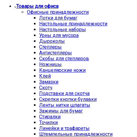
Товары для офиса
Офисные принадлежности
Лотки для бумаг
Настольные принадлежности
Настольные наборы
Урны для мусора
Дыроколы
Степлеры
Антистеплеры
Скобы для степлеров
Ножницы
Канцелярские ножи
Клей
Замазки
Скотч
Подставки для скотча
Скрепки кнопки булавки
Ленты нитки шпагаты
Зажимы для бумаг
Стиралки
Точилки
Линейки и трафареты
Штемпельные принадлежности