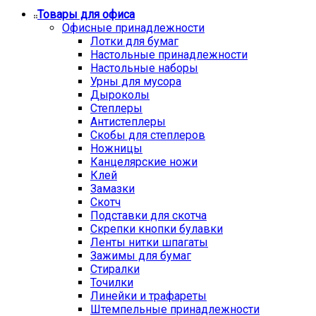
Товары для офиса
Офисные принадлежности
Лотки для бумаг
Настольные принадлежности
Настольные наборы
Урны для мусора
Дыроколы
Степлеры
Антистеплеры
Скобы для степлеров
Ножницы
Канцелярские ножи
Клей
Замазки
Скотч
Подставки для скотча
Скрепки кнопки булавки
Ленты нитки шпагаты
Зажимы для бумаг
Стиралки
Точилки
Линейки и трафареты
Штемпельные принадлежности